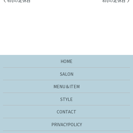
6月の定休日
8月の定休日
HOME
SALON
MENU＆ITEM
STYLE
CONTACT
PRIVACYPOLICY