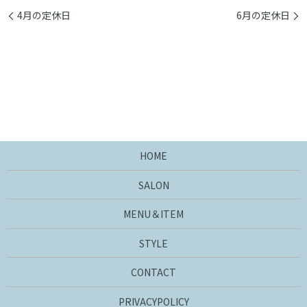
4月の定休日
6月の定休日
HOME
SALON
MENU＆ITEM
STYLE
CONTACT
PRIVACYPOLICY