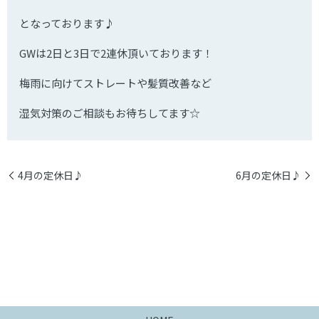
となっております♪
GW
は
2
日と
3
日で
2
連休頂いております！
梅雨に向けてストレートや髪質改善など
湿気対策のご相談もお待ちしてます
☆
4月の定休日♪
6月の定休日♪